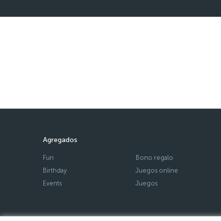
Agregados
Fun
Bono regalo
Birthday
Juegos online
Events
Juegos