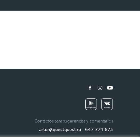
Contactos para sugerencias y comentarios
artur@questquest.ru
647 774 673