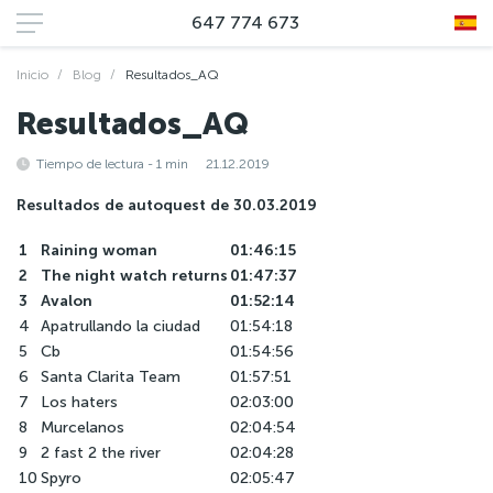
647 774 673
Inicio
Blog
Resultados_AQ
Resultados_AQ
Tiempo de lectura - 1 min
21.12.2019
Resultados de autoquest de 30.03.2019
1
Raining woman
01:46:15
2
The night watch returns
01:47:37
3
Avalon
01:52:14
4
Apatrullando la ciudad
01:54:18
5
Cb
01:54:56
6
Santa Clarita Team
01:57:51
7
Los haters
02:03:00
8
Murcelanos
02:04:54
9
2 fast 2 the river
02:04:28
10
Spyro
02:05:47