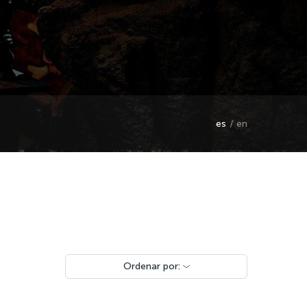
es
en
Ordenar por: