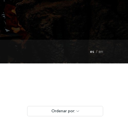
es
en
Ordenar por: