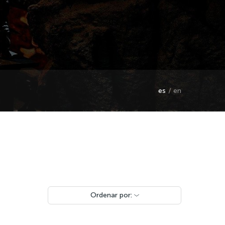
es
en
Ordenar por: