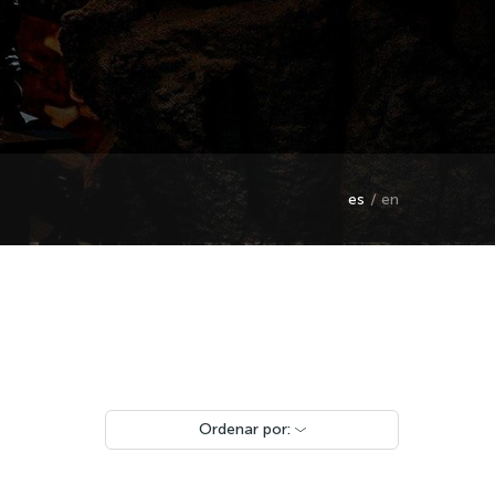
es
en
Ordenar por: