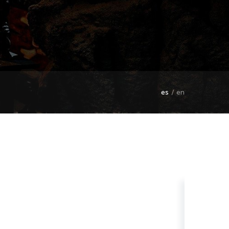
es
en