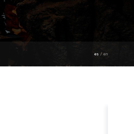
es
en