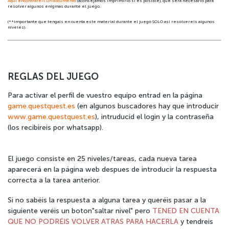
Aquí encontraréis un documento
(aconsejamos imprimirlo si es posible), que será necesario para
resolver algunos enigmas durante el juego.
(**importante que tengais en cuenta este material durante el juego SOLO asi resolvereis algunos
niveles).
REGLAS DEL JUEGO
Para activar el perfil de vuestro equipo entrad en la página
game.questquest.es
(en algunos buscadores hay que introducir
www.game.questquest.es
), intruducid el login y la contraseña
(los recibireis por whatsapp).
El juego consiste en 25 niveles/tareas, cada nueva tarea
aparecerá en la página web despues de introducir la respuesta
correcta a la tarea anterior.
Si no sabéis la respuesta a alguna tarea y queréis pasar a la
siguiente veréis un boton"saltar nivel" pero
TENED EN CUENTA
QUE NO PODRÉIS VOLVER ATRAS PARA HACERLA
y tendreis