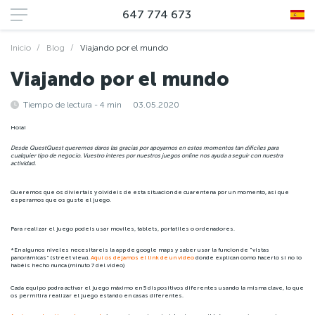
647 774 673
Inicio
Blog
Viajando por el mundo
Viajando por el mundo
Tiempo de lectura - 4 min
03.05.2020
Hola!
Desde QuestQuest queremos daros las gracias por apoyarnos en estos momentos tan dificiles para
cualquier tipo de negocio. Vuestro interes por nuestros juegos online nos ayuda a seguir con nuestra
actividad.
Queremos que os diviertais y olvideis de esta situacion de cuarentena por un momento, asi que
esperamos que os guste el juego.
Para realizar el juego podeis usar moviles, tablets, portatiles o ordenadores.
*En algunos niveles necesitareis la app de google maps y saber usar la funcion de "vistas
panorámicas" (street view).
Aquí os dejamos el link de un video
donde explican como hacerlo si no lo
habéis hecho nunca (minuto 7 del video)
Cada equipo podra activar el juego máximo en 5 dispositivos diferentes usando la misma clave, lo que
os permitira realizar el juego estando en casas diferentes.