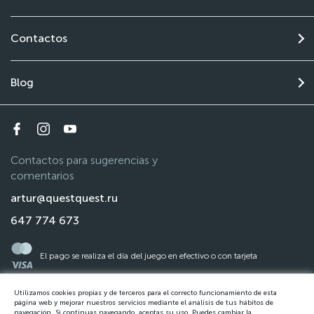
Contactos
Blog
Contactos para sugerencias y
comentarios
artur@questquest.ru
647 774 673
El pago se realiza el día del juego en efectivo o con tarjeta
Utilizamos cookies propias y de terceros para el correcto funcionamiento de esta
La ley de protección de datos
página web y mejorar nuestros servicios mediante el análisis de tus hábitos de
navegación. Si continuas navegando, aceptas su uso. Puedes cambiar la